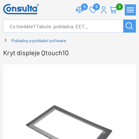
0
0
0
Pokladny a pokladní software
Kryt displeje Qtouch10