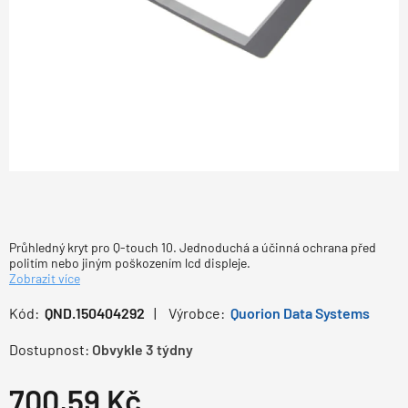
Průhledný kryt pro Q-touch 10. Jednoduchá a účinná ochrana před
politím nebo jiným poškozením lcd displeje.
Zobrazit více
Kód:
QND.150404292
Výrobce:
Quorion Data Systems
Dostupnost:
Obvykle 3 týdny
700,59
Kč