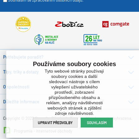
Souhlasím se zpracováním osobních údajů.
Potřebujete poradit?
Používáme soubory cookies
Tyto webové stránky používají
Tipy, triky a dotazy
soubory cookies a další
sledovací nástroje s cílem
O společnosti
vylepšení uživatelského
prostředí, zobrazení
přizpůsobeného obsahu a
Důležité informace
reklam, analýzy návštěvnosti
webových stránek a zjištění
zdroje návštěvnosti.
Copyright © 2022 Consulta Bürotechnik s.r.o. , Všechna práva vyhrazena.
UPRAVIT PŘEDVOLBY
SOUHLASÍM
Programia - internetové obchody