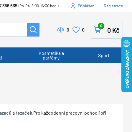
7 356 635
Přihlášení
Registrace
(Po-Pá, 8:00-16:30 hod.)
0
0
Kč
0
0
Kosmetika a
Sport
i
parfémy
azačů
a
řezaček
.Pro každodenní pracovní pohodlí při