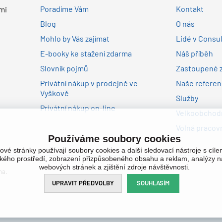
Poradíme Vám
Kontakt
mi
Blog
O nás
Mohlo by Vás zajímat
Lidé v Consu
E-booky ke stažení zdarma
Náš příběh
Slovník pojmů
Zastoupené 
Privátní nákup v prodejně ve
Naše refere
Vyškově
Služby
Privátní nákup on-line
Velkoobchodn
Volná pracovn
Používáme soubory cookies
ové stránky používají soubory cookies a další sledovací nástroje s cíl
ského prostředí, zobrazení přizpůsobeného obsahu a reklam, analýzy n
webových stránek a zjištění zdroje návštěvnosti.
na.
UPRAVIT PŘEDVOLBY
SOUHLASÍM