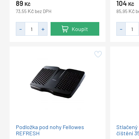
89
104
Kč
Kč
Kč
Kč
73,55
bez DPH
85,95
b
Koupit
Podložka pod nohy Fellowes
Stlačený
REFRESH
čištění 3