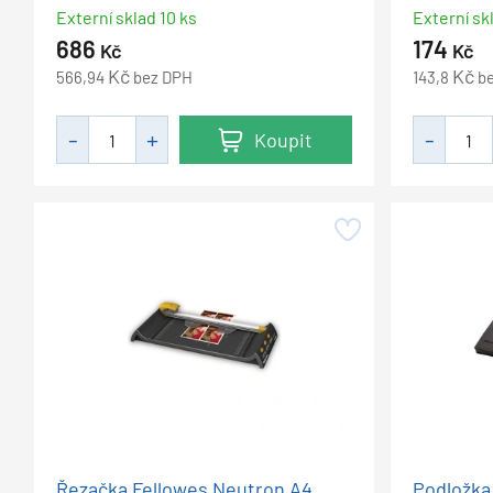
Externí sklad 10 ks
Externí sk
686
174
Kč
Kč
Kč
Kč
566,94
bez DPH
143,8
b
Koupit
Řezačka Fellowes Neutron A4
Podložka