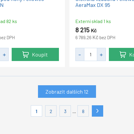
AN
AeraMax DX 95
lad 82 ks
Externí sklad 1 ks
8 215
Kč
Kč
bez DPH
6 789,26
bez DPH
Koupit
K
Zobrazit dalších
12
...
1
2
3
8