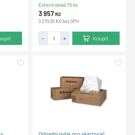
Externí sklad 70 ks
3 957
Kč
Kč
3 270,25
bez DPH
oupit
Koupit
es
Odpadní pytle pro skartovač