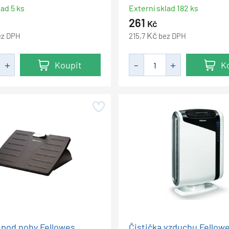
lad 5 ks
Externí sklad 182 ks
261
Kč
Kč
ez DPH
215,7
bez DPH
Koupit
K
 pod nohy Fellowes
Čistička vzduchu Fellow