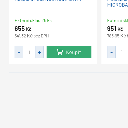
MICROB
Externí sklad 25 ks
Externí sk
655
951
Kč
Kč
Kč
Kč
541,32
bez DPH
785,95
Koupit