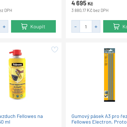
4 695
Kč
Kč
ez DPH
3 880,17
bez DPH
Koupit
K
 vzduch Fellowes na
Gumový pásek A3 pro ře
50 ml
Fellowes Electron, Prot