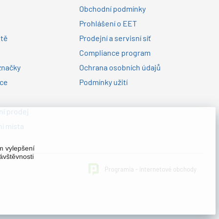
Obchodní podmínky
Prohlášení o EET
ltě
Prodejní a servisní síť
Compliance program
značky
Ochrana osobních údajů
nce
Podmínky užití
í prodej
í místa
em vylepšení
ávštěvnosti
Programia - internetové obchody