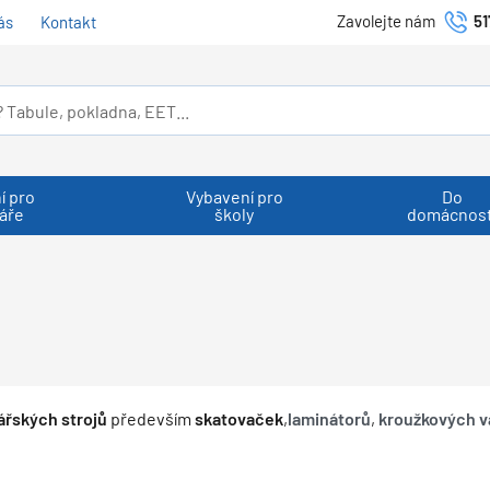
Zavolejte nám
51
ás
Kontakt
í pro
Vybavení pro
Do
áře
školy
domácnost
ářských strojů
především
skatovaček
,
laminátorů
,
kroužkových v