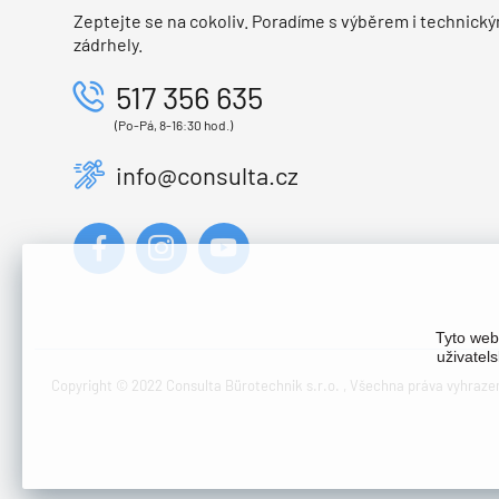
Zeptejte se na cokoliv. Poradíme s výběrem i technický
zádrhely.
517 356 635
(Po-Pá, 8-16:30 hod.)
info@consulta.cz
Tyto web
uživatel
Copyright © 2022 Consulta Bürotechnik s.r.o. , Všechna práva vyhraze