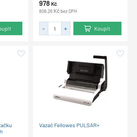
978
Kč
Kč
808,26
bez DPH
oupit
Koupit
začku
Vazač Fellowes PULSAR+
on