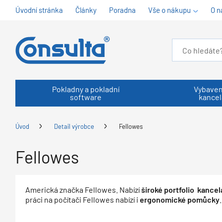
Úvodní stránka
Články
Poradna
Vše o nákupu
O n
Pokladny a pokladní
Vybaven
software
kancel
Úvod
Detail výrobce
Fellowes
Fellowes
Americká značka Fellowes. Nabízí
široké portfolio kancel
práci na počítači Fellowes nabízí i
ergonomické pomůcky
.