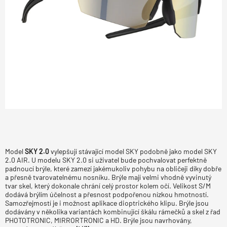
Model
SKY 2.0
vylepšují stávající model SKY podobně jako model SKY
2.0 AIR. U modelu SKY 2.0 si uživatel bude pochvalovat perfektně
padnoucí brýle, které zamezí jakémukoliv pohybu na obličeji díky dobře
a přesně tvarovatelnému nosníku. Brýle mají velmi vhodně vyvinutý
tvar skel, který dokonale chrání celý prostor kolem očí. Velikost S/M
dodává brýlím účelnost a přesnost podpořenou nízkou hmotností.
Samozřejmostí je i možnost aplikace dioptrického klipu. Brýle jsou
dodávány v několika variantách kombinující škálu rámečků a skel z řad
PHOTOTRONIC, MIRRORTRONIC a HD. Brýle jsou navrhovány,