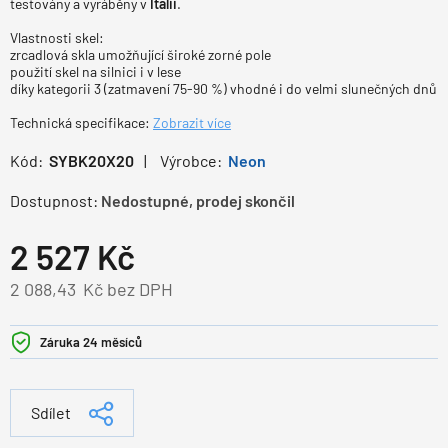
testovány a vyráběny v
Itálii
.
Vlastnosti skel:
zrcadlová skla umožňující široké zorné pole
použití skel na silnici i v lese
díky kategorii 3 (zatmavení 75-90 %) vhodné i do velmi slunečných dnů
Technická specifikace:
Zobrazit více
Kód:
SYBK20X20
Výrobce:
Neon
Dostupnost:
Nedostupné, prodej skončil
2 527
Kč
2 088,43
Kč bez DPH
Záruka 24 měsíců
Sdílet