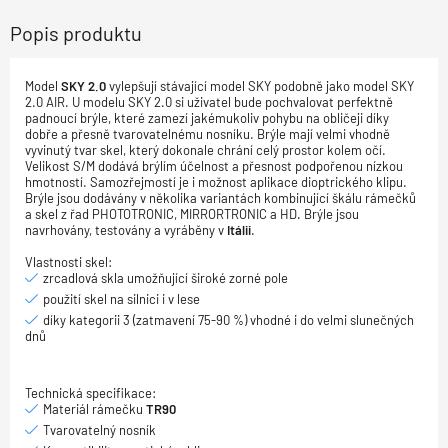
Popis produktu
Model
SKY 2.0
vylepšují stávající model SKY podobně jako model SKY
2.0 AIR. U modelu SKY 2.0 si uživatel bude pochvalovat perfektně
padnoucí brýle, které zamezí jakémukoliv pohybu na obličeji díky
dobře a přesně tvarovatelnému nosníku. Brýle mají velmi vhodně
vyvinutý tvar skel, který dokonale chrání celý prostor kolem očí.
Velikost S/M dodává brýlím účelnost a přesnost podpořenou nízkou
hmotností. Samozřejmostí je i možnost aplikace dioptrického klipu.
Brýle jsou dodávány v několika variantách kombinující škálu rámečků
a skel z řad PHOTOTRONIC, MIRRORTRONIC a HD. Brýle jsou
navrhovány, testovány a vyráběny v
Itálii
.
Vlastnosti skel:
zrcadlová skla umožňující široké zorné pole
použití skel na silnici i v lese
díky kategorii 3 (zatmavení 75-90 %) vhodné i do velmi slunečných
dnů
Technická specifikace:
Materiál rámečku
TR90
Tvarovatelný nosník