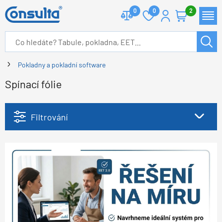
0
0
2
Pokladny a pokladní software
Spínací fólie
Filtrování