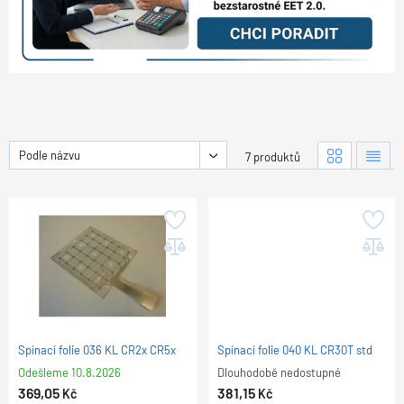
Podle názvu
7 produktů
Spínací folie 036 KL CR2x CR5x
Spínací folie 040 KL CR30T std
Odešleme
10.8.2026
Dlouhodobě nedostupné
369,05
381,15
Kč
Kč