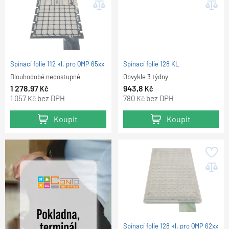
Spínací folie 112 kl. pro QMP 65xx
Spínací folie 128 KL
Dlouhodobě nedostupné
Obvykle 3 týdny
1 278,97
943,8
Kč
Kč
1 057
bez DPH
780
bez DPH
Kč
Kč
Koupit
Koupit
Spínací folie 128 kl. pro QMP 62xx