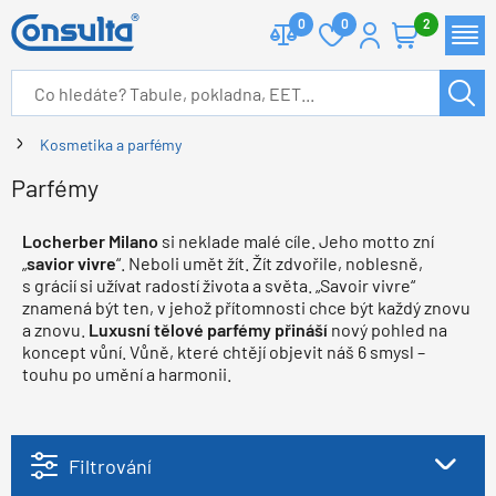
0
0
2
Kosmetika a parfémy
Parfémy
Locherber Milano
si neklade malé cíle. Jeho motto zní
„
savior vivre
“. Neboli umět žít. Žít zdvořile, noblesně,
s grácií si užívat radostí života a světa. „Savoir vivre“
znamená být ten, v jehož přítomnosti chce být každý znovu
a znovu.
Luxusní tělové parfémy přináší
nový pohled na
koncept vůní. Vůně, které chtějí objevit náš 6 smysl –
touhu po umění a harmonii.
Filtrování