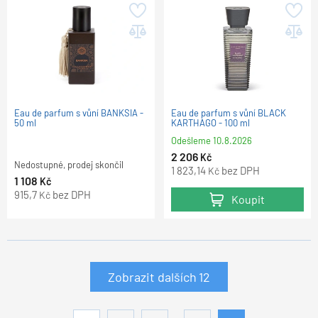
Eau de parfum s vůní BANKSIA -
Eau de parfum s vůní BLACK
50 ml
KARTHAGO - 100 ml
Odešleme
10.8.2026
2 206
Kč
Nedostupné, prodej skončil
1 823,14
bez DPH
Kč
1 108
Kč
915,7
bez DPH
Kč
Koupit
Zobrazit dalších
12