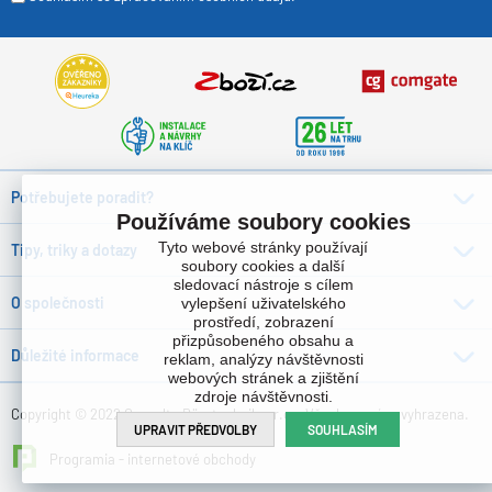
Potřebujete poradit?
Používáme soubory cookies
Tyto webové stránky používají
Tipy, triky a dotazy
soubory cookies a další
sledovací nástroje s cílem
O společnosti
vylepšení uživatelského
prostředí, zobrazení
přizpůsobeného obsahu a
Důležité informace
reklam, analýzy návštěvnosti
webových stránek a zjištění
zdroje návštěvnosti.
Copyright © 2022 Consulta Bürotechnik s.r.o. , Všechna práva vyhrazena.
UPRAVIT PŘEDVOLBY
SOUHLASÍM
Programia - internetové obchody