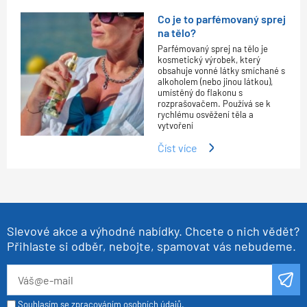
Co je to parfémovaný sprej
na tělo?
Parfémovaný sprej na tělo je
kosmetický výrobek, který
obsahuje vonné látky smíchané s
alkoholem (nebo jinou látkou),
umístěný do flakonu s
rozprašovačem. Používá se k
rychlému osvěžení těla a
vytvoření
Číst více
Slevové akce a výhodné nabídky. Chcete o nich vědět?
Přihlaste si odběr, nebojte, spamovat vás nebudeme.
Souhlasím se zpracováním osobních údajů.