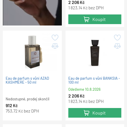
2 206
Kč
1 823,14
bez DPH
Kč
Koupit
Eau de parfum s vůní AZAD
Eau de parfum s vůní BANKSIA -
KASHMERE - 50 ml
100 ml
Odešleme
10.8.2026
2 206
Kč
Nedostupné, prodej skončil
1 823,14
bez DPH
Kč
912
Kč
753,72
bez DPH
Kč
Koupit