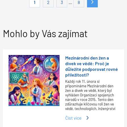
...
1
2
3
8
Mohlo by Vás zajímat
Mezinárodní den žen a
dívek ve vědě: Proč je
důležité podporovat rovné
příležitosti?
Každý rok 11. února si
připomínáme Mezinárodní den
žen a dívek ve vědě, který byl
vyhlášen Organizací spojených
národů v roce 2015. Tento den
zdůrazňuje klíčovou roli žen ve
vědě, technologiích, inženýrství
Číst více