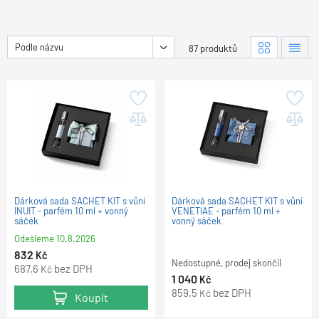
Podle názvu
87 produktů
Dárková sada SACHET KIT s vůní
Dárková sada SACHET KIT s vůní
INUIT - parfém 10 ml + vonný
VENETIAE - parfém 10 ml +
sáček
vonný sáček
Odešleme
10.8.2026
832
Kč
Nedostupné, prodej skončil
687,6
bez DPH
Kč
1 040
Kč
859,5
bez DPH
Kč
Koupit