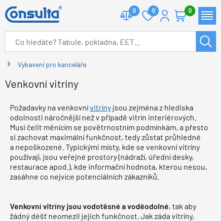
0
0
0
Vybavení pro kanceláře
Venkovní vitríny
Požadavky na venkovní
vitríny
jsou zejména z hlediska
odolnosti náročnější než v případě vitrín interiérových.
Musí čelit měnícím se povětrnostním podmínkám, a přesto
si zachovat maximální funkčnost, tedy zůstat průhledné
a nepoškozené. Typickými místy, kde se venkovní vitríny
používají, jsou veřejné prostory (nádraží, úřední desky,
restaurace apod.), kde informační hodnota, kterou nesou,
zasáhne co nejvíce potenciálních zákazníků.
Venkovní vitríny jsou vodotěsné a voděodolné
, tak aby
žádný déšť neomezil jejich funkčnost. Jak záda vitríny,