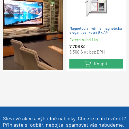
Magnetoplan vitrína magnetická
elegant venkovní 6 x A4
Externí sklad 1 ks
7 706
Kč
6 368,6
bez DPH
Kč
Koupit
Slevové akce a výhodné nabídky. Chcete o nich vědět?
Přihlaste si odběr, nebojte, spamovat vás nebudeme.