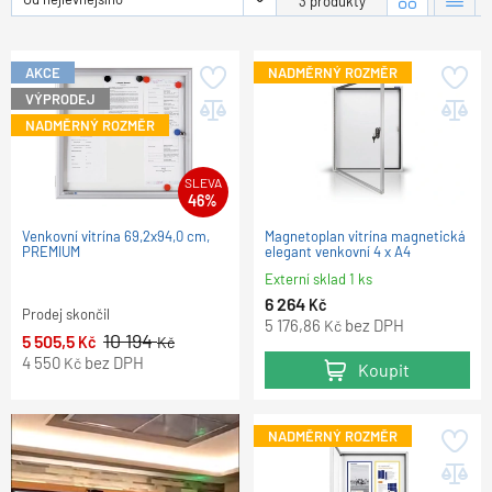
3 produkty
AKCE
NADMĚRNÝ ROZMĚR
VÝPRODEJ
NADMĚRNÝ ROZMĚR
SLEVA
46%
Venkovní vitrína 69,2x94,0 cm,
Magnetoplan vitrína magnetická
PREMIUM
elegant venkovní 4 x A4
Externí sklad 1 ks
6 264
Kč
Prodej skončil
5 176,86
bez DPH
Kč
10 194
5 505,5
Kč
Kč
4 550
bez DPH
Kč
Koupit
NADMĚRNÝ ROZMĚR