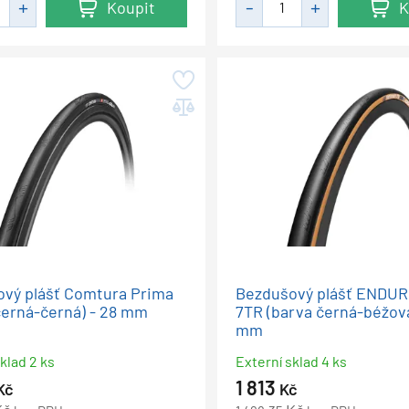
Koupit
K
vý plášť Comtura Prima
Bezdušový plášť ENDU
černá-černá) - 28 mm
7TR (barva černá-béžová
mm
klad 2 ks
Externí sklad 4 ks
1 813
Kč
Kč