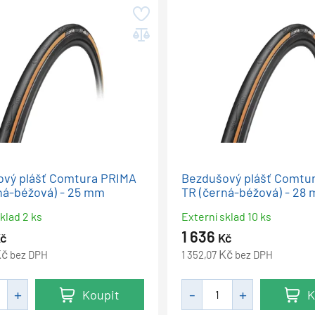
vý plášť Comtura PRIMA
Bezdušový plášť Comtu
ná-béžová) - 25 mm
TR (černá-béžová) - 28
klad 2 ks
Externí sklad 10 ks
1 636
č
Kč
Kč
Kč
bez DPH
1 352,07
bez DPH
Koupit
K