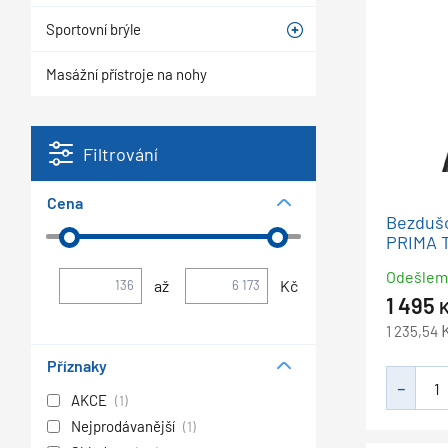
Sportovní brýle
Masážní přístroje na nohy
Filtrování
Cena
Bezdušo
PRIMA T
Odešle
až
Kč
1 495
1 235,54
Příznaky
AKCE
(1)
Nejprodávanější
(1)