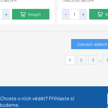
Kč
Kč
bez DPH
1 498,35
bez DPH
Koupit
K
Zobrazit dalších
...
1
2
3
Chcete o nich vědět? Přihlaste si
nebudeme.