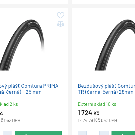
vý plášť Comtura PRIMA
Bezdušový plášť Comtu
ná-černá) - 25 mm
TR (černá-černá) 28mm
klad 2 ks
Externí sklad 10 ks
1 724
č
Kč
Kč
Kč
bez DPH
1 424,79
bez DPH