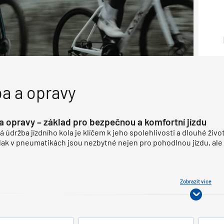
a a opravy
a opravy – základ pro bezpečnou a komfortní jízdu
á údržba jízdního kola je klíčem k jeho spolehlivosti a dlouhé živo
lak v pneumatikách jsou nezbytné nejen pro pohodlnou jízdu, al
Zobrazit více