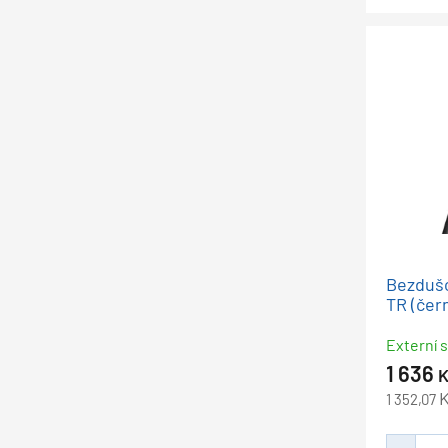
Bezdušo
TR (čer
Externí s
1 636
K
1 352,07