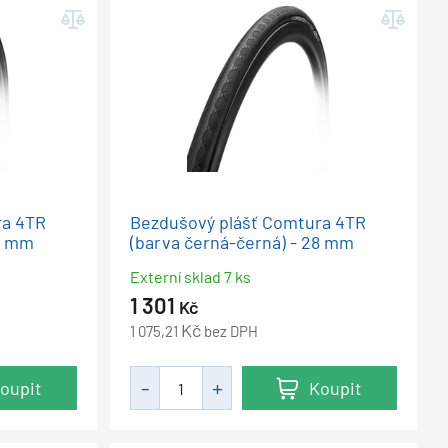
ra 4TR
Bezdušový plášť Comtura 4TR
25 mm
(barva černá-černá) - 28 mm
Externí sklad 7 ks
1 301
Kč
Kč
1 075,21
bez DPH
oupit
Koupit