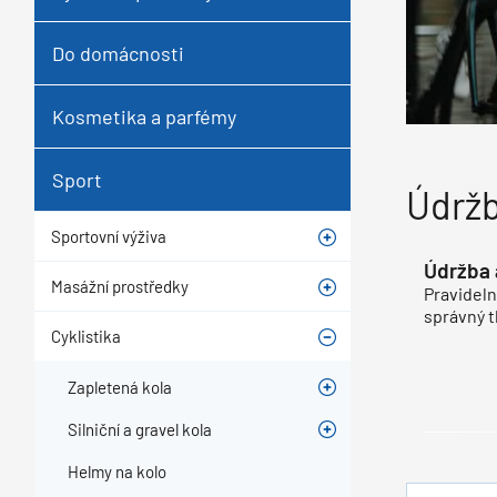
Do domácnosti
Kosmetika a parfémy
Sport
Údržb
Sportovní výživa
Údržba 
Masážní prostředky
Pravideln
správný t
Cyklistika
Zapletená kola
Silniční a gravel kola
Helmy na kolo