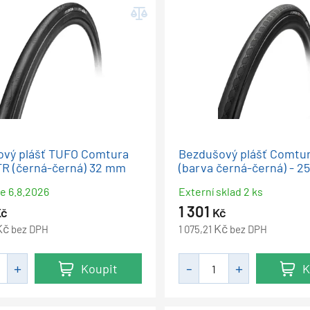
vý plášť TUFO Comtura
Bezdušový plášť Comtu
R (černá-černá) 32 mm
(barva černá-černá) - 
me
6.8.2026
Externí sklad 2 ks
1 301
Kč
Kč
Kč
Kč
bez DPH
1 075,21
bez DPH
Koupit
K