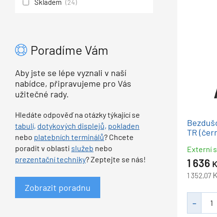
Skladem
(24)
Poradíme Vám
Aby jste se lépe vyznali v naší
nabídce, připravujeme pro Vás
užitečné rady.
Hledáte odpověď na otázky týkající se
Bezdušo
tabulí,
dotykových displejů,
pokladen
TR (čer
nebo
platebních terminálů
? Chcete
poradit v oblasti
služeb
nebo
Externí s
prezentační techniky
? Zeptejte se nás!
1 636
K
1 352,07
Zobrazit poradnu