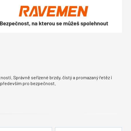
tnosti. Správně seřízené brzdy, čistý a promazaný řetěz i
e především pro bezpečnost.