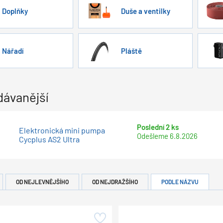
Doplňky
Duše a ventilky
Nářadí
Pláště
dávanější
Poslední 2 ks
Elektronická mini pumpa
Odešleme
6.8.2026
Cycplus AS2 Ultra
OD NEJLEVNĚJŠÍHO
OD NEJDRAŽŠÍHO
PODLE NÁZVU