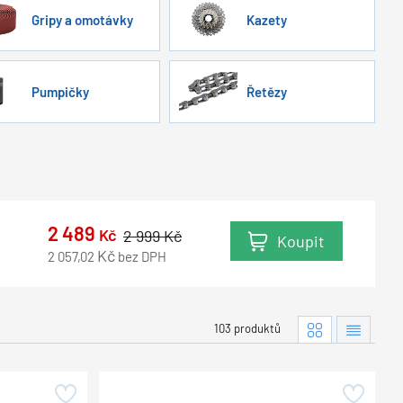
Gripy a omotávky
Kazety
Pumpičky
Řetězy
2 489
Kč
2 999
Kč
Koupit
Kč
2 057,02
bez DPH
103 produktů