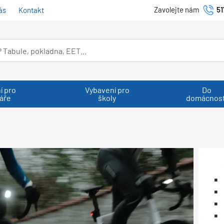
Zavolejte nám
51
ás
Kontakt
í pro
Vybavení pro
Do
áře
školy
domácnost