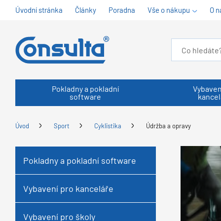
Úvodní stránka
Články
Poradna
Vše o nákupu
O n
Pokladny a pokladní
Vybaven
software
kancel
Úvod
Sport
Cyklistika
Údržba a opravy
Pokladny a pokladní software
Vybavení pro kanceláře
Vybavení pro školy