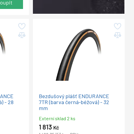
oupit
RANCE
Bezdušový plášť ENDURANCE
) - 28
7TR (barva černá-béžová) - 32
mm
Externí sklad 2 ks
1 813
Kč