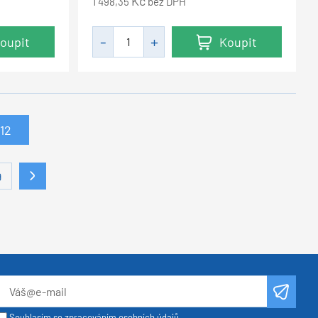
Kč
1 498,35
bez DPH
oupit
Koupit
12
9
Souhlasím se zpracováním osobních údajů.