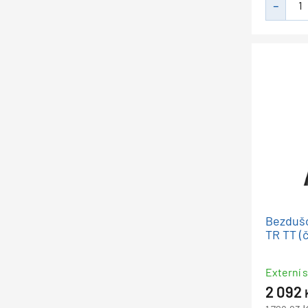
Bezdušo
TR TT (
Externí s
2 092