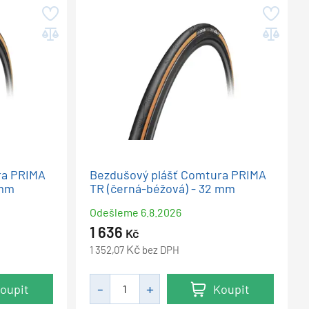
ra PRIMA
Bezdušový plášť Comtura PRIMA
 mm
TR (černá-béžová) - 32 mm
Odešleme
6.8.2026
1 636
Kč
Kč
1 352,07
bez DPH
oupit
Koupit