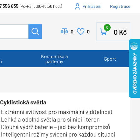
7 356 635
Přihlášení
Registrace
(Po-Pá, 8:00-16:30 hod.)
0
0
Kč
0
0
Kosmetika a
Sport
i
parfémy