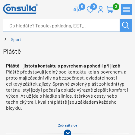
0
0
2
Sport
Pláště
Pláště – jistota kontaktu s povrchem a pohodlí při jízdě
Pláště představují jediný bod kontaktu kola s povrchem, a
proto mají zásadní vliv na bezpečnost, ovladatelnost i
celkový zážitek z jízdy. Správně zvolený plášť zohlední typ
terénu, styl jízdy i počasí a dokáže výrazně zlepšit komfort i
výkon. Ať už jde o hladké silnice, štěrkové cesty nebo
technický trail, kvalitní pláště jsou základem každého
bicyklu.
Zobrazit více