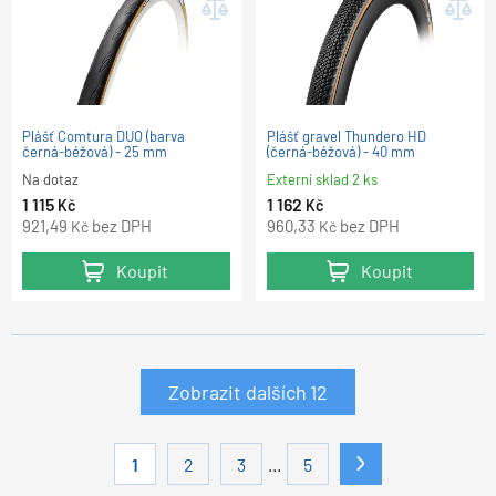
Plášť Comtura DUO (barva
Plášť gravel Thundero HD
černá-béžová) - 25 mm
(černá-béžová) - 40 mm
Na dotaz
Externí sklad 2 ks
1 115
1 162
Kč
Kč
921,49
bez DPH
960,33
bez DPH
Kč
Kč
Koupit
Koupit
Zobrazit dalších
12
...
1
2
3
5