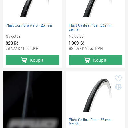
Plášť Comtura Aero - 25 mm
Plášť Calibra Plus - 23 mm,
černá
Na dotaz
Na dotaz
929
1 069
Kč
Kč
767,77
bez DPH
883,47
bez DPH
Kč
Kč
Koupit
Koupit
Plášť Calibra Plus - 25 mm,
černá