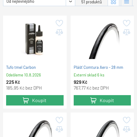
Od nejlevnějšího
51 produktů
Tufo tmel Carbon
Plášť Comtura Aero - 28 mm
Odešleme
10.8.2026
Externí sklad 6 ks
225
929
Kč
Kč
185,95
bez DPH
767,77
bez DPH
Kč
Kč
Koupit
Koupit