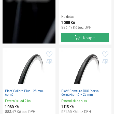
Na dotaz
1 069
Kč
883,47
bez DPH
Kč
Koupit
Plášť Calibra Plus - 28 mm,
Plášť Comtura DUO (barva
černá
černá-černá) - 25 mm
Externí sklad 2 ks
Externí sklad 4 ks
1 069
1 115
Kč
Kč
883,47
bez DPH
921,49
bez DPH
Kč
Kč