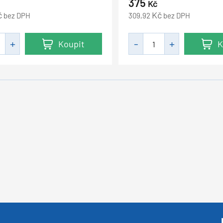
375
Kč
č
Kč
bez DPH
309,92
bez DPH
Koupit
K