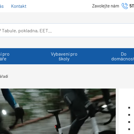
Zavolejte nám
51
ás
Kontakt
í pro
Vybavení pro
Do
áře
školy
domácnost
ářadí