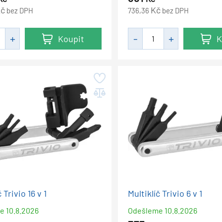
č
Kč
bez DPH
736,36
bez DPH
Koupit
K
 Trivio 16 v 1
Multiklíč Trivio 6 v 1
me
10.8.2026
Odešleme
10.8.2026