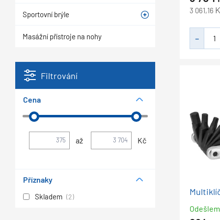
K
3 061,16
Sportovní brýle
Masážní přístroje na nohy
Filtrování
Cena
až
Kč
Příznaky
Multiklíč
Skladem
(2)
Odešle