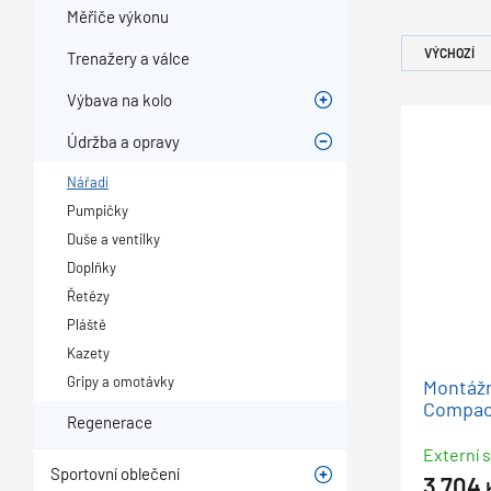
Měřiče výkonu
VÝCHOZÍ
Trenažery a válce
Výbava na kolo
Údržba a opravy
Nářadí
Pumpičky
Duše a ventilky
Doplňky
Řetězy
Pláště
Kazety
Gripy a omotávky
Montážn
Compac
Regenerace
Externí s
Sportovní oblečení
3 704