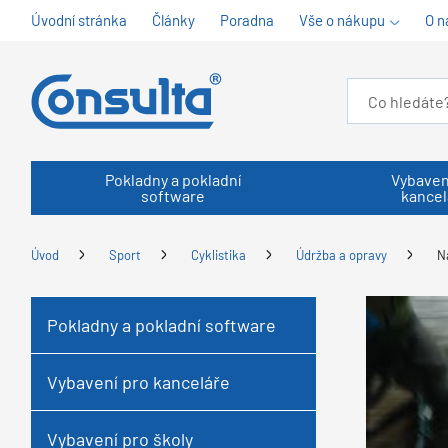
Úvodní stránka
Články
Poradna
Vše o nákupu
O n
Pokladny a pokladní
Vybaven
software
kancel
Úvod
Sport
Cyklistika
Údržba a opravy
N
Pokladny a pokladní software
Vybavení pro kanceláře
Vybavení pro školy