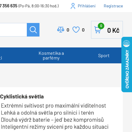
7 356 635
Přihlášení
Registrace
(Po-Pá, 8:00-16:30 hod.)
0
0
Kč
0
0
Kosmetika a
Sport
i
parfémy