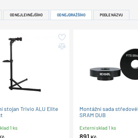
OD NEJLEVNĚJŠÍHO
OD NEJDRAŽŠÍHO
PODLE NÁZVU
í stojan Trivio ALU Elite
Montážní sada středové
t
SRAM DUB
klad 1 ks
Externí sklad 1 ks
891
Kč
Kč