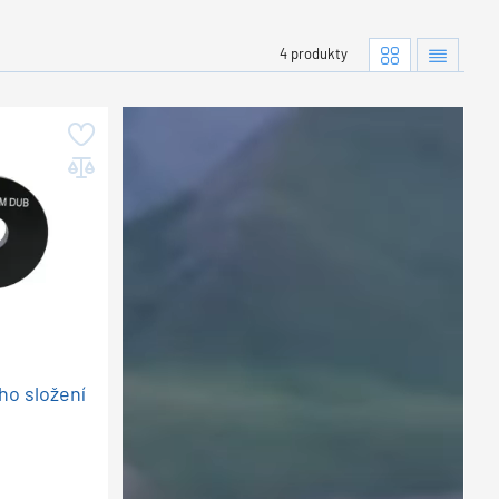
4 produkty
ho složení