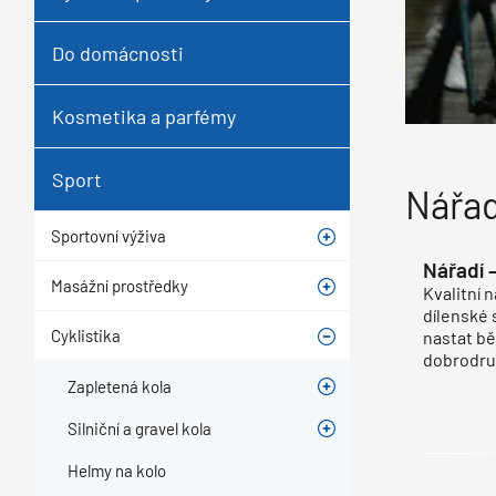
Do domácnosti
Kosmetika a parfémy
Sport
Nářad
Sportovní výživa
Nářadí 
Masážní prostředky
Kvalitní 
dílenské 
Cyklistika
nastat bě
dobrodruž
Zapletená kola
Silniční a gravel kola
Helmy na kolo