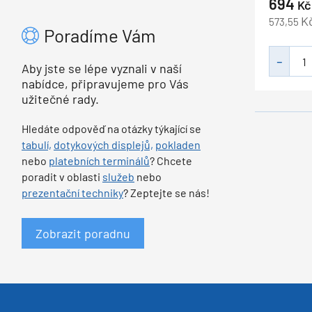
694
Kč
K
573,55
Poradíme Vám
Aby jste se lépe vyznali v naší
nabídce, připravujeme pro Vás
užitečné rady.
Hledáte odpověď na otázky týkající se
tabulí,
dotykových displejů,
pokladen
nebo
platebních terminálů
? Chcete
poradit v oblasti
služeb
nebo
prezentační techniky
? Zeptejte se nás!
Zobrazit poradnu