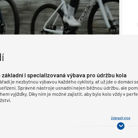
í
– základní i specializovaná výbava pro údržbu kola
nářadí je nezbytnou výbavou každého cyklisty, ať už jde o domácí 
seřízení. Správné nástroje usnadní nejen běžnou údržbu, ale po
hem vyjížďky. Díky nim je možné zajistit, aby bylo kolo vždy v pe
ství.
Zobrazit více