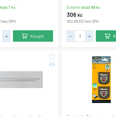
klad 7 ks
Externí sklad 88 ks
306
Kč
č
Kč
bez DPH
252,89
bez DPH
Koupit
K