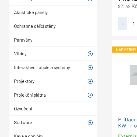
K
921,49
Akustické panely
Ochranné dělící stěny
Paravány
NADMĚRNÝ
Vitríny
Interaktivní tabule a systémy
Projektory
Projekční plátna
Ozvučení
Přítlač
Software
KW Trio
Externí s
Káva a doplňky