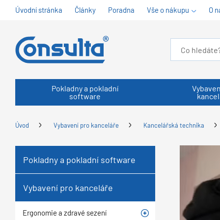
Úvodní stránka
Články
Poradna
Vše o nákupu
O n
Pokladny a pokladní
Vybaven
software
kancel
Úvod
Vybavení pro kanceláře
Kancelářská technika
Pokladny a pokladní software
Vybavení pro kanceláře
Ergonomie a zdravé sezení