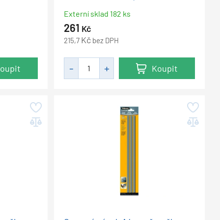
Externí sklad 182 ks
261
Kč
Kč
215,7
bez DPH
oupit
Koupit