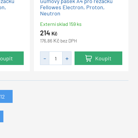
ezačku
Gumový pásek A4 pro řezačku
on,
Fellowes Electron, Proton,
Neutron
Externí sklad 159 ks
214
Kč
Kč
176,86
bez DPH
oupit
Koupit
12