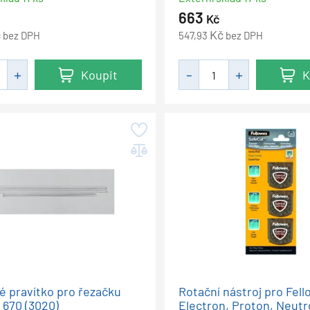
663
Kč
č
Kč
bez DPH
547,93
bez DPH
Koupit
K
né pravítko pro řezačku
Rotační nástroj pro Fel
 670 (3020)
Electron, Proton, Neut