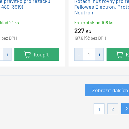
né pravítko pro řezačku
Rotační nůž rovný pro ř
 480 (3919)
Fellowes Electron, Prot
Neutron
klad 21 ks
Externí sklad 108 ks
227
Kč
č
Kč
bez DPH
187,6
bez DPH
Koupit
K
Zobrazit dalších
1
2