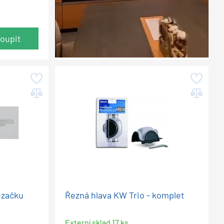
oupit
ezačku
Řezná hlava KW Trio - komplet
Externí sklad 17 ks