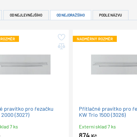
OD NEJLEVNĚJŠÍHO
OD NEJDRAŽŠÍHO
PODLE NÁZVU
 ROZMĚR
NADMĚRNÝ ROZMĚR
né pravítko pro řezačku
Přítlačné pravítko pro ř
 2000 (3027)
KW Trio 1500 (3026)
klad 7 ks
Externí sklad 7 ks
874
č
Kč