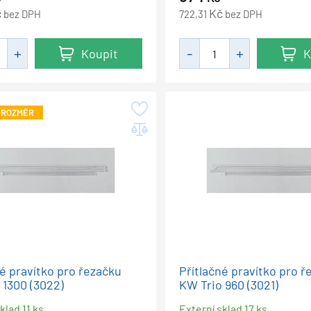
č
Kč
bez DPH
722,31
bez DPH
Koupit
K
 ROZMĚR
né pravítko pro řezačku
Přítlačné pravítko pro ř
 1300 (3022)
KW Trio 960 (3021)
klad 11 ks
Externí sklad 17 ks