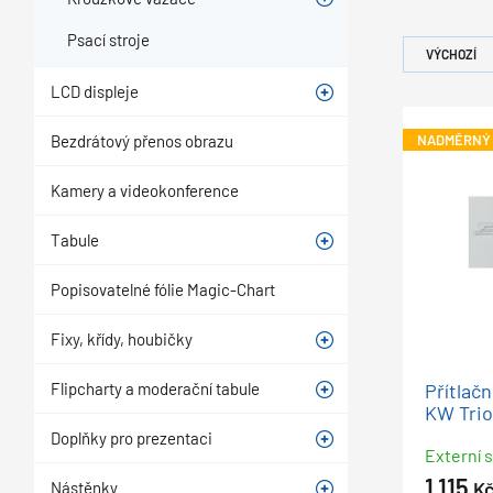
Psací stroje
VÝCHOZÍ
LCD displeje
Bezdrátový přenos obrazu
NADMĚRNÝ
Kamery a videokonference
Tabule
Popisovatelné fólie Magic-Chart
Fixy, křídy, houbičky
Přítlač
Flipcharty a moderační tabule
KW Trio
Doplňky pro prezentaci
Externí s
1 115
K
Nástěnky