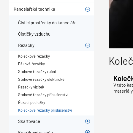
Kancelářská technika
Čistící prostředky do kanceláře
Čističky vzduchu
Řezačky
Kolečkové řezačky
Koleč
Pákové řezačky
Stohové řezačky ruční
Kolečk
Stohové řezačky elektrické
V této ka
Řezačky vizitek
materiály.
Stohové řezačky příslušenství
Řezací podložky
Kolečkové řezačky příslušenství
Skartovače
Kroužkové vazače