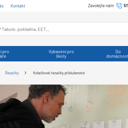
Zavolejte nám
51
ás
Kontakt
í pro
Vybavení pro
Do
áře
školy
domácnost
Řezačky
Kolečkové řezačky příslušenství