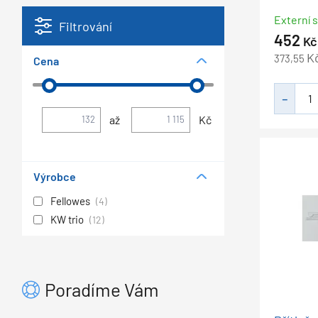
Externí s
Filtrování
452
Kč
K
373,55
Cena
až
Kč
Výrobce
Fellowes
(4)
KW trio
(12)
Poradíme Vám