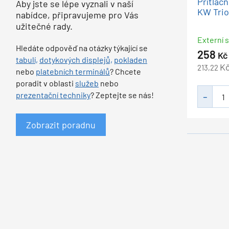
Přítlač
Aby jste se lépe vyznali v naší
KW Trio
nabídce, připravujeme pro Vás
užitečné rady.
Externí s
Hledáte odpověď na otázky týkající se
258
Kč
tabulí,
dotykových displejů,
pokladen
K
213,22
nebo
platebních terminálů
? Chcete
poradit v oblasti
služeb
nebo
prezentační techniky
? Zeptejte se nás!
Zobrazit poradnu