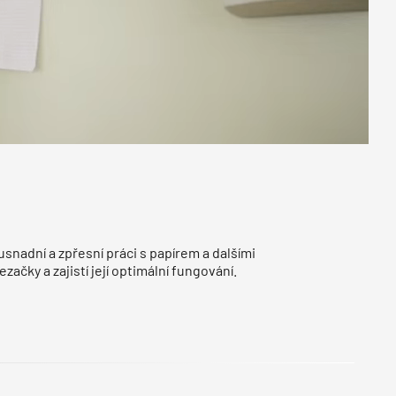
usnadní a zpřesní práci s papírem a dalšími
začky a zajistí její optimální fungování.