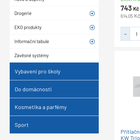
743
Kč
Drogerie
K
614,05
EKO produkty
Informační tabule
Závěsné systémy
Vybavení pro školy
Do domácnosti
Kosmetika a parfémy
Sport
Přítlač
KW Trio