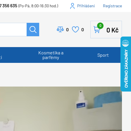
7 356 635
Přihlášení
Registrace
(Po-Pá, 8:00-16:30 hod.)
0
0
Kč
0
0
Kosmetika a
Sport
i
parfémy