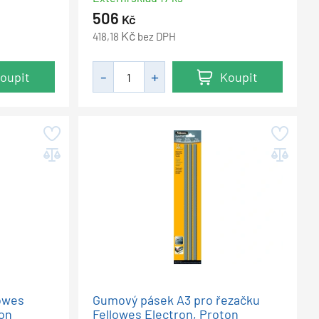
506
Kč
Kč
418,18
bez DPH
oupit
Koupit
lowes
Gumový pásek A3 pro řezačku
ron
Fellowes Electron, Proton