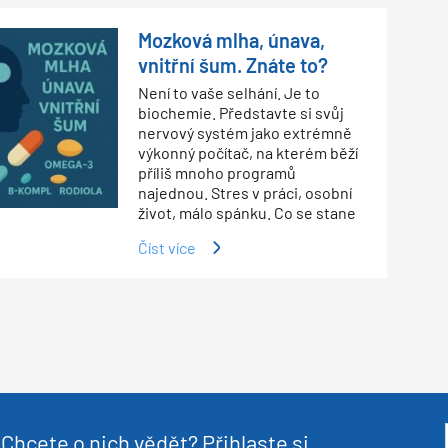
Mozková mlha, únava,
vnitřní šum. Znáte to?
Není to vaše selhání. Je to
biochemie. Představte si svůj
nervový systém jako extrémně
výkonný počítač, na kterém běží
příliš mnoho programů
najednou. Stres v práci, osobní
život, málo spánku. Co se stane
Číst více
Chcete o nich vědět? Přihlaste si