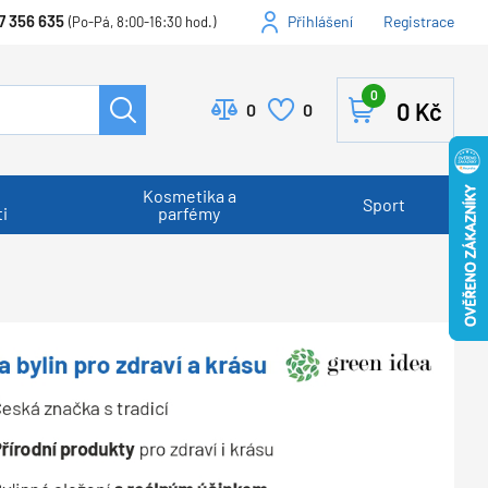
7 356 635
Přihlášení
Registrace
(Po-Pá, 8:00-16:30 hod.)
0
0
Kč
0
0
Kosmetika a
Sport
i
parfémy