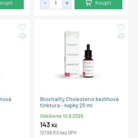
oupit
Koupit
ihová
Biovitality Cholesterol bezlihová
tinktura - kapky 25 ml
Odešleme
10.8.2026
143
Kč
Kč
127,68
bez DPH