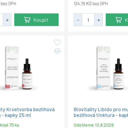
Kč
bez DPH
124,79
bez DPH
Koupit
K
lity Krvetvorba bezlihová
Biovitality Libido pro m
 - kapky 25 ml
bezlihová tinktura - kap
klad 75 ks
Odešleme
10.8.2026