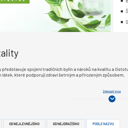
ality
ty představuje spojení tradičních bylin a nároků na kvalitu a čist
h látek, které podporují zdraví šetrným a přirozeným způsobem.
Zobrazit více
OD NEJLEVNĚJŠÍHO
OD NEJDRAŽŠÍHO
PODLE NÁZVU