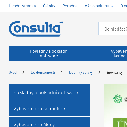
Úvodní stránka
Články
Poradna
Vše o nákupu
O n
Pokladny a pokladní
Vybaven
software
kancel
Úvod
Do domácnosti
Doplňky stravy
Biovitality
Pokladny a pokladní software
Vybavení pro kanceláře
Vybavení pro školy