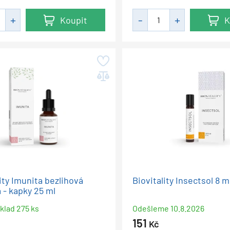
Koupit
K
ity Imunita bezlihová
Biovitality Insectsol 8 m
 - kapky 25 ml
sklad 275 ks
Odešleme
10.8.2026
151
Kč