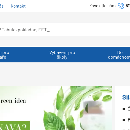
Zavolejte nám
51
ás
Kontakt
í pro
Vybavení pro
Do
áře
školy
domácnost