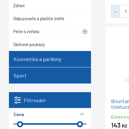
Zdraví
Odpuzovače a plašiče zvěře
Péče o zvířata
Dárkové poukazy
Kosmetika a parfémy
Sport
Filtrování
Biovital
tinktura
Cena
Externí 
143
Kč