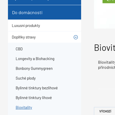
Do domácnosti
Luxusní produkty
Doplňky stravy
Biovit
CBD
Longevity a Biohacking
Biovitali
přírodníc
Bonbony Gummygreen
Suché plody
Bylinné tinktury bezlihové
Bylinné tinktury lihové
Biovitality
VÝCHOZÍ