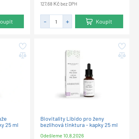
Kč
127,68
bez DPH
oupit
Koupit
uže
Biovitality Libido pro ženy
ky 25 ml
bezlihová tinktura - kapky 25 ml
Odešleme
10.8.2026