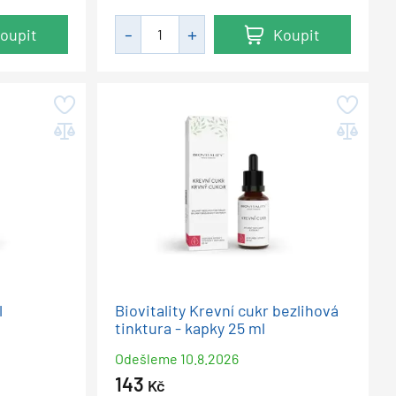
oupit
Koupit
l
Biovitality Krevní cukr bezlihová
tinktura - kapky 25 ml
Odešleme
10.8.2026
143
Kč