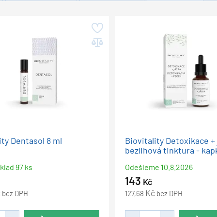
ity Dentasol 8 ml
Biovitality Detoxikace + 
bezlihová tinktura - kap
klad 97 ks
Odešleme
10.8.2026
143
Kč
č
Kč
bez DPH
127,68
bez DPH