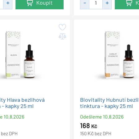
Koupit
K
ity Hlava bezlihová
Biovitality Hubnutí bezl
 - kapky 25 ml
tinktura - kapky 25 ml
me
10.8.2026
Odešleme
10.8.2026
168
Kč
Kč
bez DPH
150
bez DPH